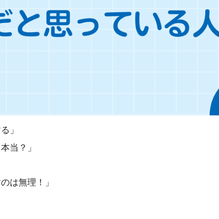
する」
て本当？」
すのは無理！」