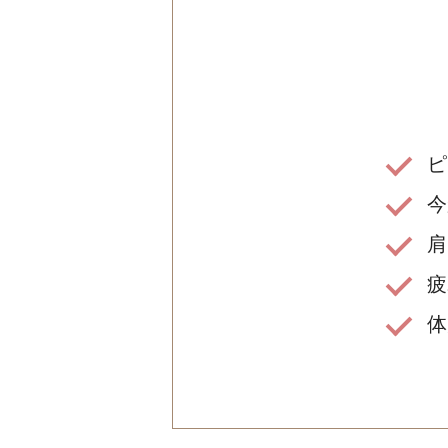
ピ
今
肩
疲
体