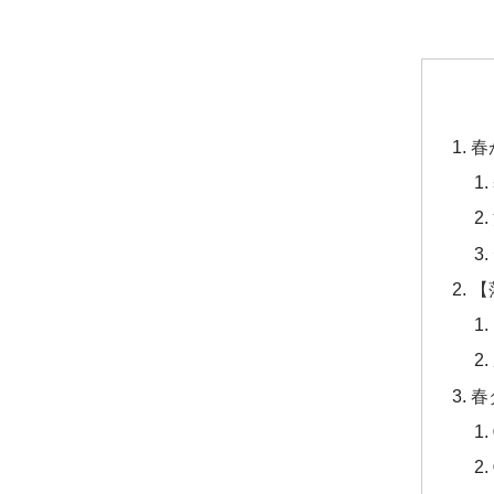
春
【
春