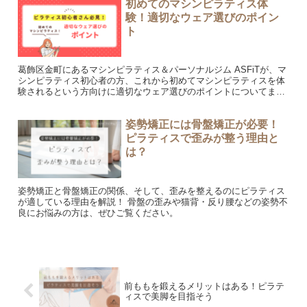
初めてのマシンピラティス体
験！適切なウェア選びのポイン
ト
葛飾区金町にあるマシンピラティス＆パーソナルジム ASFiTが、マ
シンピラティス初心者の方、これから初めてマシンピラティスを体
験されるという方向けに適切なウェア選びのポイントについてまと
めています。
姿勢矯正には骨盤矯正が必要！
ピラティスで歪みが整う理由と
は？
姿勢矯正と骨盤矯正の関係、そして、歪みを整えるのにピラティス
が適している理由を解説！ 骨盤の歪みや猫背・反り腰などの姿勢不
良にお悩みの方は、ぜひご覧ください。
前ももを鍛えるメリットはある！ピラテ
ィスで美脚を目指そう