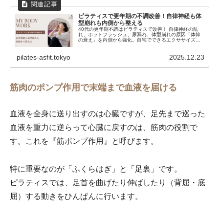
ピラティスで更年期の不調改善！自律神経も体
型崩れも内側から整える
40代の更年期不調はピラティスで改善！ 自律神経の乱
れ、ホットフラッシュ、尿漏れ、体型崩れの原因「体幹
の衰え」を内側から強化。自宅でできるエクササイズも
紹介します。
pilates-asfit.tokyo
2025.12.23
筋肉のポンプ作用で末端まで血液を届ける
血液を全身に送り出すのは心臓ですが、足先まで巡った
血液を重力に逆らって心臓に戻すのは、筋肉の役割で
す。これを『筋ポンプ作用』と呼びます。
特に重要なのが「ふくらはぎ」と「足裏」です。
ピラティスでは、足首を曲げたり伸ばしたり（背屈・底
屈）する動きをひんぱんに行います。