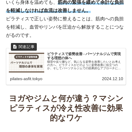
いくら身体を温めても、
筋肉の緊張を緩めて余計な負担
を軽減しなければ血流は改善しません。
ピラティスで正しい姿勢に整えることは、筋肉への負担
を軽減し、血管やリンパを圧迫から解放することにつな
がるのです。
ピラティスで姿勢改善 - パーソナルジムで実現
する理想の体へ
猫背や反り腰など、気になる姿勢を改善したいとお考え
の方へ、ピラティスがどのように姿勢改善に役立つの
か、そしてパーソナルジムでの効果的なアプローチにつ
いてマシンピラティス＆パーソナルジム ASFiTが解説し
ます。
pilates-asfit.tokyo
2024.12.10
ヨガやジムと何が違う？マシン
ピラティスが冷え性改善に効果
的なワケ