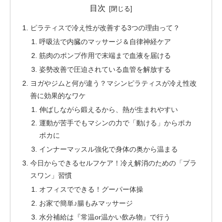
目次
ピラティスで冷え性が改善する3つの理由って？
呼吸法で内臓のマッサージ＆自律神経ケア
筋肉のポンプ作用で末端まで血液を届ける
姿勢改善で圧迫されている血管を解放する
ヨガやジムと何が違う？マシンピラティスが冷え性改
善に効果的なワケ
伸ばしながら鍛えるから、熱が生まれやすい
運動が苦手でもマシンの力で「動ける」からポカ
ポカに
インナーマッスル強化で身体の奥から温まる
今日からできるセルフケア！冷え解消のための「プラ
スワン」習慣
オフィスでできる！グーパー体操
お家で簡単♪腸もみマッサージ
水分補給は『常温or温かい飲み物』で行う