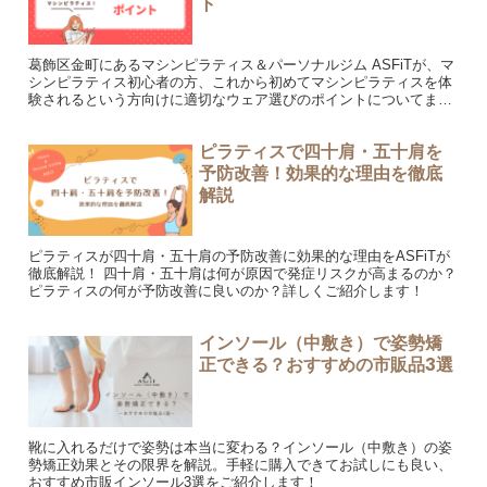
ト
葛飾区金町にあるマシンピラティス＆パーソナルジム ASFiTが、マ
シンピラティス初心者の方、これから初めてマシンピラティスを体
験されるという方向けに適切なウェア選びのポイントについてまと
めています。
ピラティスで四十肩・五十肩を
予防改善！効果的な理由を徹底
解説
ピラティスが四十肩・五十肩の予防改善に効果的な理由をASFiTが
徹底解説！ 四十肩・五十肩は何が原因で発症リスクが高まるのか？
ピラティスの何が予防改善に良いのか？詳しくご紹介します！
インソール（中敷き）で姿勢矯
正できる？おすすめの市販品3選
靴に入れるだけで姿勢は本当に変わる？インソール（中敷き）の姿
勢矯正効果とその限界を解説。手軽に購入できてお試しにも良い、
おすすめ市販インソール3選をご紹介します！