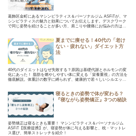
葛飾区金町にあるマシンピラティス＆パーソナルジム ASFiTが、マ
シンピラティスの魅力と効果についてお伝えします。デスクワーク
で同じ姿勢を続けることが多い方、肩こりや腰痛にお悩みの方はぜ
ひ参考にしてみてください。
夏までに痩せる！40代の「老け
ない・疲れない」ダイエット方
法
40代のダイエットはなぜ失敗する？原因は基礎代謝とホルモンの変
化にあった！ 脂肪を燃やしやすい体に変える「栄養重視」の方法を
徹底解説。体重計の数字に縛られず、健康的で若々しいシルエット
を目指しましょう！
寝るときの姿勢で体が変わる？
『寝ながら姿勢矯正』3つの秘訣
姿勢矯正は寝るときも重要！ マシンピラティス＆パーソナルジム
ASFiT【医療提携】が、寝姿勢が体に与える影響と、枕・マットレ
ス選び、簡単ストレッチを紹介！