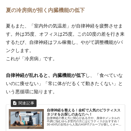
夏の冷房病が招く内臓機能の低下
夏もまた、「室内外の気温差」が自律神経を疲弊させま
す。外は35度、オフィスは25度。この10度の差を行き来
するたび、自律神経はフル稼働し、やがて調整機能がパ
ンクします。
これが「冷房病」です。
自律神経が乱れると、内臓機能が低下
し、「食べていな
いのに痩せない」「常に体がだるくて動きたくない」と
いう悪循環に陥ります。
自律神経を整える！金町で人気のピラティスス
タジオをお探しのあなたへ！
自律神経の整え方に関心がある方や、身体やメンタルの
不調に悩むゆらぎ世代の方にはピラティスがおすすめ！
30-40代の女性から人気のASFiTグループが新しくオープ
ンしたマシンピラティス＆パーソナルジム ASFiTについ
てご紹介します！