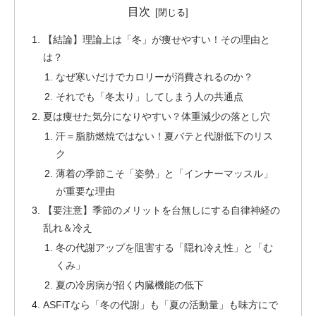
目次
【結論】理論上は「冬」が痩せやすい！その理由と
は？
なぜ寒いだけでカロリーが消費されるのか？
それでも「冬太り」してしまう人の共通点
夏は痩せた気分になりやすい？体重減少の落とし穴
汗＝脂肪燃焼ではない！夏バテと代謝低下のリス
ク
薄着の季節こそ「姿勢」と「インナーマッスル」
が重要な理由
【要注意】季節のメリットを台無しにする自律神経の
乱れ＆冷え
冬の代謝アップを阻害する「隠れ冷え性」と「む
くみ」
夏の冷房病が招く内臓機能の低下
ASFiTなら「冬の代謝」も「夏の活動量」も味方にで