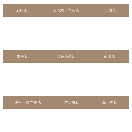
金町店
四つ木・立石店
上野店
亀有店
お花茶屋店
綾瀬店
曳舟・東向島店
竹ノ塚店
新小岩店